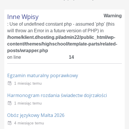
Inne Wpisy
Warning
: Use of undefined constant php - assumed 'php' (this
will throw an Error in a future version of PHP) in
/home/klient.dhosting.pl/admin22/public_html/wp-
content/themes/highschool/template-parts/related-
posts/wrapper.php
on line
14
Egzamin maturalny poprawkowy
1 miesiąc temu
Harmonogram rozdania świadectw dojrzałości
1 miesiąc temu
Obóz językowy Malta 2026
4 miesiące temu