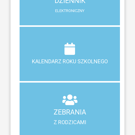
DZIENNIK
System zewnętrzny do śledzenia postępów w nauce
ELEKTRONICZNY
Terminy ferii, matur, zebrań i klasyfikacji
KALENDARZ ROKU SZKOLNEGO
KALENDARZ ROKU SZKOLNEGO
ZEBRANIA
Z RODZICAMI
ZEBRANIA
Harmonogram spotkań i konsultacji z rodzicami
Z RODZICAMI