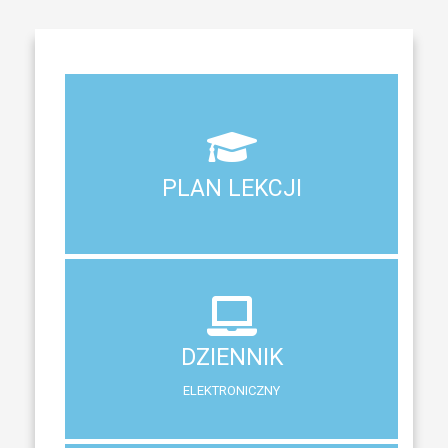
Aktualny plan lekcji wszystkich klas naszego liceum
PLAN LEKCJI
PLAN LEKCJI
DZIENNIK
ELEKTRONICZNY
DZIENNIK
System zewnętrzny do śledzenia postępów w nauce
ELEKTRONICZNY