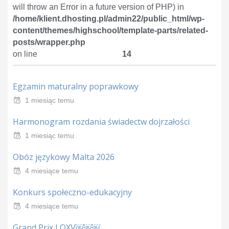
will throw an Error in a future version of PHP) in
/home/klient.dhosting.pl/admin22/public_html/wp-
content/themes/highschool/template-parts/related-
posts/wrapper.php
on line
14
Egzamin maturalny poprawkowy
1 miesiąc temu
Harmonogram rozdania świadectw dojrzałości
1 miesiąc temu
Obóz językowy Malta 2026
4 miesiące temu
Konkurs społeczno-edukacyjny
4 miesiące temu
Grand Prix LOXV￼￼￼