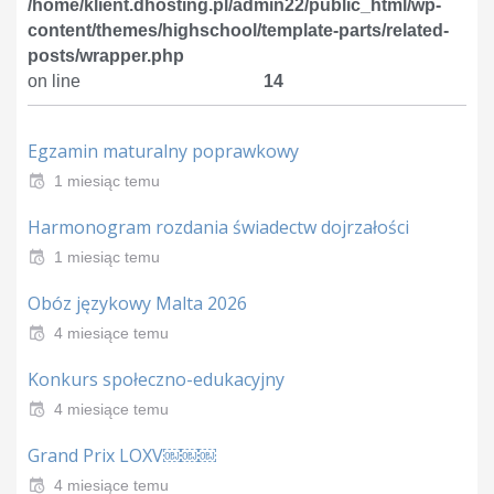
/home/klient.dhosting.pl/admin22/public_html/wp-
content/themes/highschool/template-parts/related-
posts/wrapper.php
on line
14
Egzamin maturalny poprawkowy
1 miesiąc temu
Harmonogram rozdania świadectw dojrzałości
1 miesiąc temu
Obóz językowy Malta 2026
4 miesiące temu
Konkurs społeczno-edukacyjny
4 miesiące temu
Grand Prix LOXV￼￼￼
4 miesiące temu