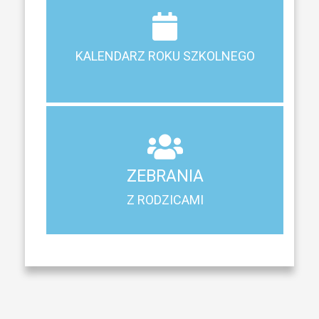
Terminy ferii, matur, zebrań i klasyfikacji
KALENDARZ ROKU SZKOLNEGO
KALENDARZ ROKU SZKOLNEGO
ZEBRANIA
Z RODZICAMI
ZEBRANIA
Harmonogram spotkań i konsultacji z rodzicami
Z RODZICAMI