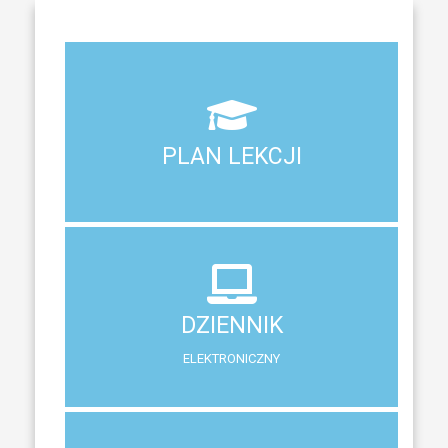
Aktualny plan lekcji wszystkich klas naszego liceum
PLAN LEKCJI
PLAN LEKCJI
DZIENNIK
ELEKTRONICZNY
DZIENNIK
System zewnętrzny do śledzenia postępów w nauce
ELEKTRONICZNY