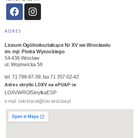
ADRES
Liceum Ogólnokształcące Nr XV we Wrocławiu
im. mjr. Piotra Wysockiego
54-436 Wrocław
ul. Wojrowicka 58
tel. 71 798-67-39, fax 71 357-02-42
Adres skrytki LOXV na ePUAP-ie:
LOXVWRO/SkrytkaESP
e-mail: sekretariat@loxv.wroclaw.pl