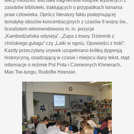
lekcji młodzież słuchała fragmentów książek wybranych z
zasobów biblioteki, traktujących o przypadkach łamania
praw człowieka. Oprócz literatury faktu podejmującej
tematykę obozów koncentracyjnych z czasów II wojny św.,
licealistom rekomendowano m. in. pozycje
„Kambodżańska odyseja”, „Zupa z trawy. Dziennik z
chińskiego gułagu” czy „Lalki w ogniu. Opowieści z Indii”.
Każdy przeczytany urywek uzupełniano krótką dygresją
historyczną, osadzającą w czasie i miejscu dany tekst, stąd
informacje o reżimie Pol Pota i Czerwonych Khmerach,
Mao Tse-tungu, Rudolfie Hoessie.