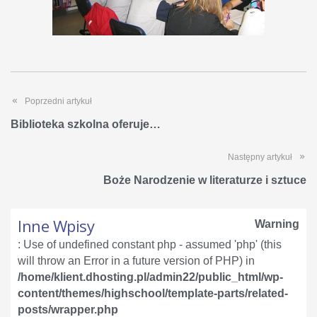
Poprzedni artykuł
Biblioteka szkolna oferuje…
Następny artykuł
Boże Narodzenie w literaturze i sztuce
Inne Wpisy
Warning
: Use of undefined constant php - assumed 'php' (this
will throw an Error in a future version of PHP) in
/home/klient.dhosting.pl/admin22/public_html/wp-
content/themes/highschool/template-parts/related-
posts/wrapper.php