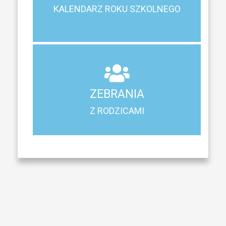
Terminy ferii, matur, zebrań i klasyfikacji
KALENDARZ ROKU SZKOLNEGO
KALENDARZ ROKU SZKOLNEGO
ZEBRANIA
Z RODZICAMI
ZEBRANIA
Harmonogram spotkań i konsultacji z rodzicami
Z RODZICAMI