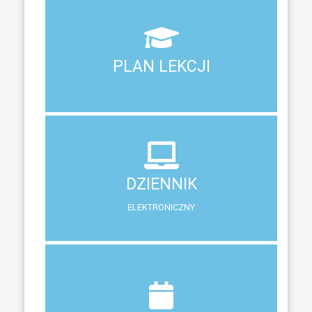
Aktualny plan lekcji wszystkich klas naszego liceum
PLAN LEKCJI
PLAN LEKCJI
DZIENNIK
ELEKTRONICZNY
DZIENNIK
System zewnętrzny do śledzenia postępów w nauce
ELEKTRONICZNY