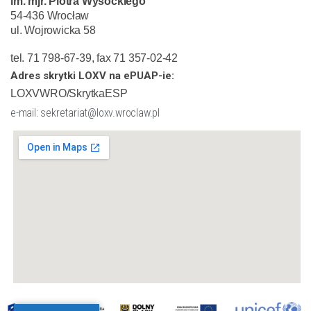
im. mjr. Piotra Wysockiego
54-436 Wrocław
ul. Wojrowicka 58
tel. 71 798-67-39, fax 71 357-02-42
Adres skrytki LOXV na ePUAP-ie:
LOXVWRO/SkrytkaESP
e-mail: sekretariat@loxv.wroclaw.pl