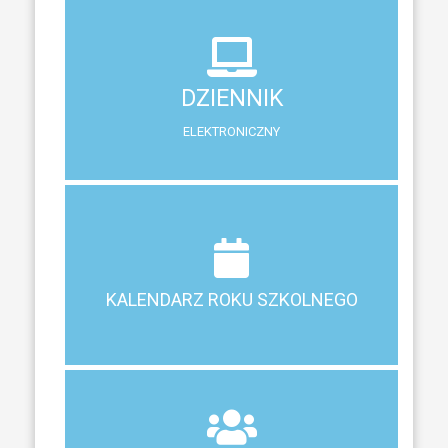
DZIENNIK
ELEKTRONICZNY
DZIENNIK
System zewnętrzny do śledzenia postępów w nauce
ELEKTRONICZNY
Terminy ferii, matur, zebrań i klasyfikacji
KALENDARZ ROKU SZKOLNEGO
KALENDARZ ROKU SZKOLNEGO
ZEBRANIA
Z RODZICAMI