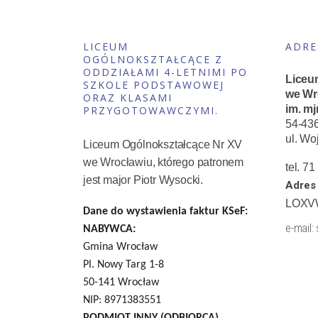
LICEUM
ADRE
OGÓLNOKSZTAŁCĄCE Z
ODDZIAŁAMI 4-LETNIMI PO
Liceu
SZKOLE PODSTAWOWEJ
we Wr
ORAZ KLASAMI
im. mj
PRZYGOTOWAWCZYMI.
54-43
ul. Wo
Liceum Ogólnokształcące Nr XV
we Wrocławiu, którego patronem
tel. 7
jest major Piotr Wysocki.
Adres 
LOXV
Dane do wystawienia faktur KSeF:
e-mail:
NABYWCA:
Gmina Wrocław
Pl. Nowy Targ 1-8
50-141 Wrocław
NIP: 8971383551