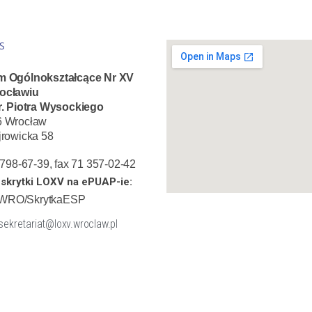
S
m Ogólnokształcące Nr XV
ocławiu
r. Piotra Wysockiego
6 Wrocław
jrowicka 58
1 798-67-39, fax 71 357-02-42
skrytki LOXV na ePUAP-ie:
WRO/SkrytkaESP
 sekretariat@loxv.wroclaw.pl