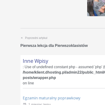
Poprzedni artykuł
Pierwsza lekcja dla Pierwszoklasistów
Inne Wpisy
: Use of undefined constant php - assumed 'php' (th
/home/klient.dhosting.pl/admin22/public_html
posts/wrapper.php
on line
Egzamin maturalny poprawkowy
1 miesiąc temu