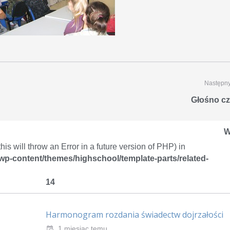
Następny
Głośno cz
W
is will throw an Error in a future version of PHP) in
/wp-content/themes/highschool/template-parts/related-
14
Harmonogram rozdania świadectw dojrzałości
1 miesiąc temu