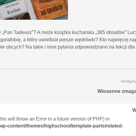
zy „Pan Tadeusz”? A może książka kucharska „365 obiadów” Lu
gorafobię, a który uwielbiał piesze wędrówki? Kto najwięcej na
ków obcych? Na takie i inne pytania odpowiedziano na lekcji dla
Następny
Wiosenne zmaga
W
is will throw an Error in a future version of PHP) in
/wp-content/themes/highschool/template-parts/related-