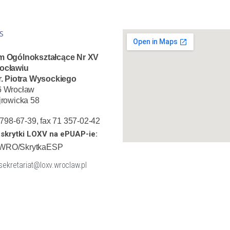
S
m Ogólnokształcące Nr XV
ocławiu
r. Piotra Wysockiego
6 Wrocław
jrowicka 58
1 798-67-39, fax 71 357-02-42
skrytki LOXV na ePUAP-ie:
WRO/SkrytkaESP
 sekretariat@loxv.wroclaw.pl