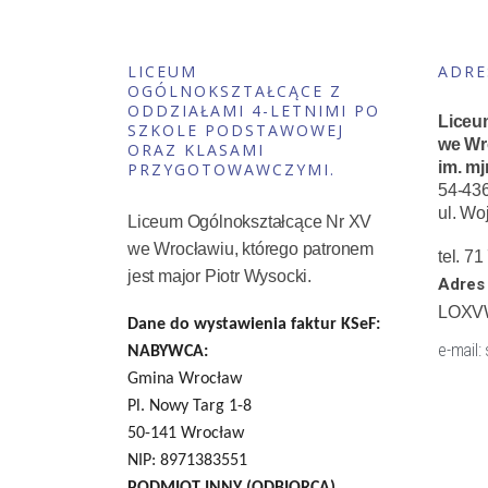
LICEUM
ADRE
OGÓLNOKSZTAŁCĄCE Z
ODDZIAŁAMI 4-LETNIMI PO
Liceu
SZKOLE PODSTAWOWEJ
we Wr
ORAZ KLASAMI
im. mj
PRZYGOTOWAWCZYMI.
54-43
ul. Wo
Liceum Ogólnokształcące Nr XV
we Wrocławiu, którego patronem
tel. 7
jest major Piotr Wysocki.
Adres 
LOXV
Dane do wystawienia faktur KSeF:
e-mail:
NABYWCA:
Gmina Wrocław
Pl. Nowy Targ 1-8
50-141 Wrocław
NIP: 8971383551