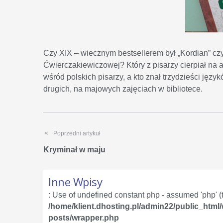
Czy XIX – wiecznym bestsellerem był „Kordian” c
Ćwierczakiewiczowej? Który z pisarzy cierpiał na a
wśród polskich pisarzy, a kto znał trzydzieści języ
drugich, na majowych zajęciach w bibliotece.
Poprzedni artykuł
Kryminał w maju
Inne Wpisy
: Use of undefined constant php - assumed 'php' (th
/home/klient.dhosting.pl/admin22/public_html
posts/wrapper.php