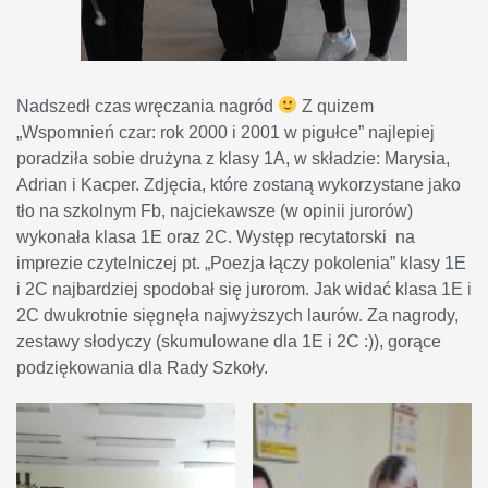
Nadszedł czas wręczania nagród
Z quizem
„Wspomnień czar: rok 2000 i 2001 w pigułce” najlepiej
poradziła sobie drużyna z klasy 1A, w składzie: Marysia,
Adrian i Kacper. Zdjęcia, które zostaną wykorzystane jako
tło na szkolnym Fb, najciekawsze (w opinii jurorów)
wykonała klasa 1E oraz 2C. Występ recytatorski na
imprezie czytelniczej pt. „Poezja łączy pokolenia” klasy 1E
i 2C najbardziej spodobał się jurorom. Jak widać klasa 1E i
2C dwukrotnie sięgnęła najwyższych laurów. Za nagrody,
zestawy słodyczy (skumulowane dla 1E i 2C :)), gorące
podziękowania dla Rady Szkoły.