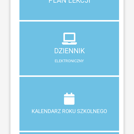
PLAN LEKCJI
PLAN LEKCJI
DZIENNIK
ELEKTRONICZNY
DZIENNIK
System zewnętrzny do śledzenia postępów w nauce
ELEKTRONICZNY
Terminy ferii, matur, zebrań i klasyfikacji
KALENDARZ ROKU SZKOLNEGO
KALENDARZ ROKU SZKOLNEGO