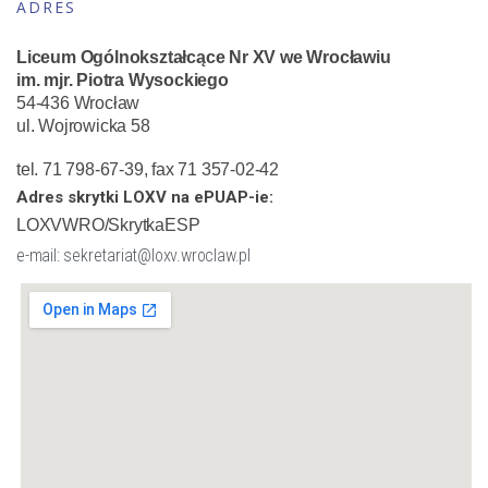
ADRES
Liceum Ogólnokształcące Nr XV we Wrocławiu
im. mjr. Piotra Wysockiego
54-436 Wrocław
ul. Wojrowicka 58
tel. 71 798-67-39, fax 71 357-02-42
Adres skrytki LOXV na ePUAP-ie:
LOXVWRO/SkrytkaESP
e-mail: sekretariat@loxv.wroclaw.pl