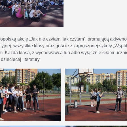
nopolską akcję „Jak nie czytam, jak czytam”, promującą aktywn
kcyjnej, wszystkie klasy oraz goście z zaproszonej szkoły „Wspó
m. Każda klasa, z wychowawcą lub albo wyłącznie siłami ucznió
ziecięcej literatury.