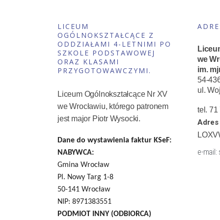
LICEUM
ADRE
OGÓLNOKSZTAŁCĄCE Z
ODDZIAŁAMI 4-LETNIMI PO
Liceu
SZKOLE PODSTAWOWEJ
we Wr
ORAZ KLASAMI
im. mj
PRZYGOTOWAWCZYMI.
54-43
ul. Wo
Liceum Ogólnokształcące Nr XV
we Wrocławiu, którego patronem
tel. 7
jest major Piotr Wysocki.
Adres 
LOXV
Dane do wystawienia faktur KSeF:
e-mail:
NABYWCA:
Gmina Wrocław
Pl. Nowy Targ 1-8
50-141 Wrocław
NIP: 8971383551
PODMIOT INNY (ODBIORCA)