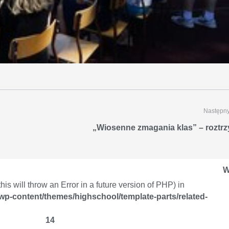
Następny
„Wiosenne zmagania klas” – roztrz
W
is will throw an Error in a future version of PHP) in
/wp-content/themes/highschool/template-parts/related-
14