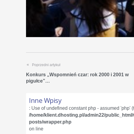
Poprzedni artykuł
Konkurs „Wspomnień czar: rok 2000 i 2001 w
pigułce”…
Inne Wpisy
: Use of undefined constant php - assumed 'php' (th
/home/klient.dhosting.pl/admin22/public_html
posts/wrapper.php
on line