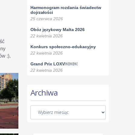
Harmonogram rozdania świadectw
dojrzałości
25 czerwca 2026
Obóz językowy Malta 2026
22 kwietnia 2026
ość
Konkurs społeczno-edukacyjny
lny
22 kwietnia 2026
w :),
Grand Prix LOXV￼￼￼
22 kwietnia 2026
Archiwa