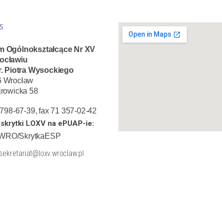
S
m Ogólnokształcące Nr XV
ocławiu
r. Piotra Wysockiego
6 Wrocław
jrowicka 58
1 798-67-39, fax 71 357-02-42
skrytki LOXV na ePUAP-ie:
WRO/SkrytkaESP
 sekretariat@loxv.wroclaw.pl