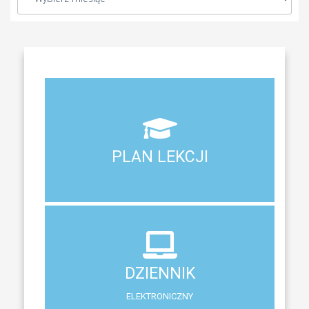
Aktualny plan lekcji wszystkich klas naszego liceum
PLAN LEKCJI
PLAN LEKCJI
DZIENNIK
ELEKTRONICZNY
DZIENNIK
System zewnętrzny do śledzenia postępów w nauce
ELEKTRONICZNY