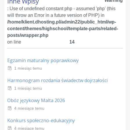
Inne Wpisy
Warning
: Use of undefined constant php - assumed 'php' (this
will throw an Error in a future version of PHP) in
/home/klient.dhosting.pl/admin22/public_html/wp-
content/themes/highschool/template-parts/related-
posts/wrapper.php
on line
14
Egzamin maturalny poprawkowy
1 miesiąc temu
Harmonogram rozdania świadectw dojrzałości
1 miesiąc temu
Obóz językowy Malta 2026
4 miesiące temu
Konkurs społeczno-edukacyjny
4 miesiące temu