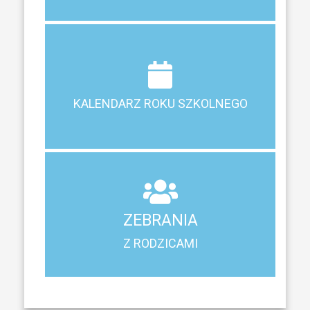
Terminy ferii, matur, zebrań i klasyfikacji
KALENDARZ ROKU SZKOLNEGO
KALENDARZ ROKU SZKOLNEGO
ZEBRANIA
Z RODZICAMI
ZEBRANIA
Harmonogram spotkań i konsultacji z rodzicami
Z RODZICAMI