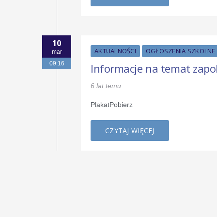
10
AKTUALNOŚCI
OGŁOSZENIA SZKOLNE
mar
09:16
Informacje na temat zap
6 lat temu
PlakatPobierz
CZYTAJ WIĘCEJ