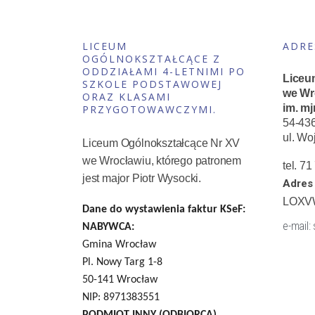
LICEUM
ADRE
OGÓLNOKSZTAŁCĄCE Z
ODDZIAŁAMI 4-LETNIMI PO
Liceu
SZKOLE PODSTAWOWEJ
we Wr
ORAZ KLASAMI
im. mj
PRZYGOTOWAWCZYMI.
54-43
ul. Wo
Liceum Ogólnokształcące Nr XV
we Wrocławiu, którego patronem
tel. 7
jest major Piotr Wysocki.
Adres 
LOXV
Dane do wystawienia faktur KSeF:
e-mail:
NABYWCA:
Gmina Wrocław
Pl. Nowy Targ 1-8
50-141 Wrocław
NIP: 8971383551