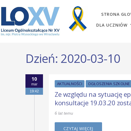
STRONA GŁ
DLA UCZNIÓW
Dzień:
2020-03-10
10
AKTUALNOŚCI
OGŁOSZENIA SZKOLNE
mar
19:42
Ze względu na sytuację ep
konsultacje 19.03.20 zost
6 lat temu
CZYTAJ WIĘCEJ