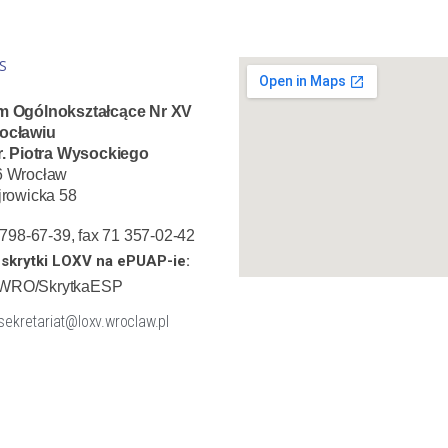
S
m Ogólnokształcące Nr XV
ocławiu
r. Piotra Wysockiego
6 Wrocław
jrowicka 58
1 798-67-39, fax 71 357-02-42
skrytki LOXV na ePUAP-ie:
WRO/SkrytkaESP
 sekretariat@loxv.wroclaw.pl