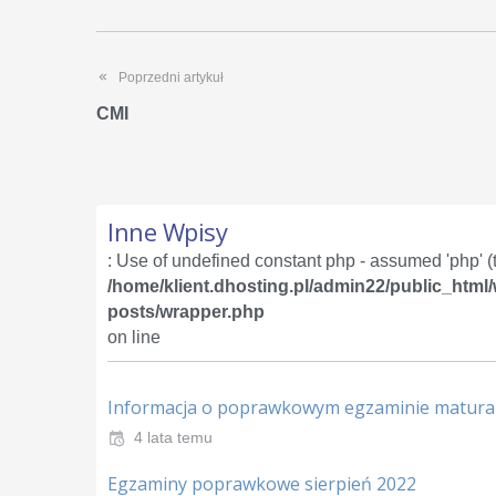
Poprzedni artykuł
CMI
Inne Wpisy
: Use of undefined constant php - assumed 'php' (th
/home/klient.dhosting.pl/admin22/public_html
posts/wrapper.php
on line
Informacja o poprawkowym egzaminie matur
4 lata temu
Egzaminy poprawkowe sierpień 2022