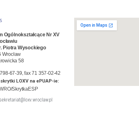
S
m Ogólnokształcące Nr XV
ocławiu
r. Piotra Wysockiego
6 Wrocław
jrowicka 58
1 798-67-39, fax 71 357-02-42
skrytki LOXV na ePUAP-ie:
WRO/SkrytkaESP
 sekretariat@loxv.wroclaw.pl