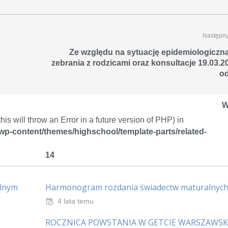
Następny
Ze względu na sytuację epidemiologiczną
zebrania z rodzicami oraz konsultacje 19.03.2
o
W
is will throw an Error in a future version of PHP) in
/wp-content/themes/highschool/template-parts/related-
14
alnym
Harmonogram rozdania świadectw maturalnyc
4 lata temu
ROCZNICA POWSTANIA W GETCIE WARSZAWS