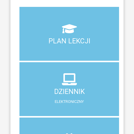
Aktualny plan lekcji wszystkich klas naszego liceum
PLAN LEKCJI
PLAN LEKCJI
DZIENNIK
ELEKTRONICZNY
DZIENNIK
System zewnętrzny do śledzenia postępów w nauce
ELEKTRONICZNY