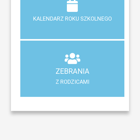
Terminy ferii, matur, zebrań i klasyfikacji
KALENDARZ ROKU SZKOLNEGO
KALENDARZ ROKU SZKOLNEGO
ZEBRANIA
Z RODZICAMI
ZEBRANIA
Harmonogram spotkań i konsultacji z rodzicami
Z RODZICAMI