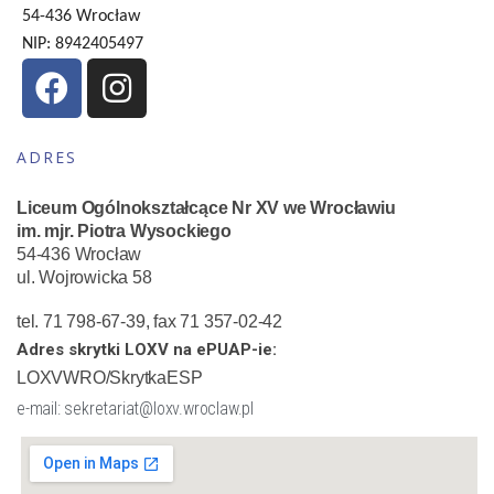
54-436 Wrocław
NIP: 8942405497
ADRES
Liceum Ogólnokształcące Nr XV we Wrocławiu
im. mjr. Piotra Wysockiego
54-436 Wrocław
ul. Wojrowicka 58
tel. 71 798-67-39, fax 71 357-02-42
Adres skrytki LOXV na ePUAP-ie:
LOXVWRO/SkrytkaESP
e-mail: sekretariat@loxv.wroclaw.pl