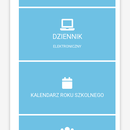
DZIENNIK
ELEKTRONICZNY
DZIENNIK
System zewnętrzny do śledzenia postępów w nauce
ELEKTRONICZNY
Terminy ferii, matur, zebrań i klasyfikacji
KALENDARZ ROKU SZKOLNEGO
KALENDARZ ROKU SZKOLNEGO
ZEBRANIA