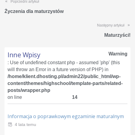
Poprzedni artykuł
Życzenia dla maturzystów
Następny artykuł
Maturzyści!
Inne Wpisy
Warning
: Use of undefined constant php - assumed 'php' (this
will throw an Error in a future version of PHP) in
/home/klient.dhosting.pl/admin22/public_html/wp-
content/themes/highschool/template-parts/related-
posts/wrapper.php
on line
14
Informacja o poprawkowym egzaminie maturalnym
4 lata temu