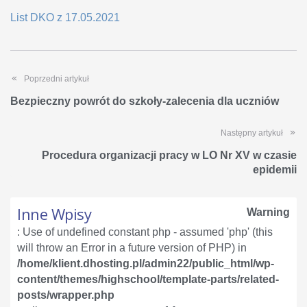
List DKO z 17.05.2021
Poprzedni artykuł
Bezpieczny powrót do szkoły-zalecenia dla uczniów
Następny artykuł
Procedura organizacji pracy w LO Nr XV w czasie
epidemii
Inne Wpisy
Warning
: Use of undefined constant php - assumed 'php' (this
will throw an Error in a future version of PHP) in
/home/klient.dhosting.pl/admin22/public_html/wp-
content/themes/highschool/template-parts/related-
posts/wrapper.php