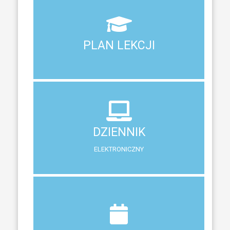
Aktualny plan lekcji wszystkich klas naszego liceum
PLAN LEKCJI
PLAN LEKCJI
DZIENNIK
ELEKTRONICZNY
DZIENNIK
System zewnętrzny do śledzenia postępów w nauce
ELEKTRONICZNY
Terminy ferii, matur, zebrań i klasyfikacji