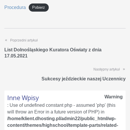
Procedura
Pobierz
Poprzedni artykuł
List Dolnośląskiego Kuratora Oświaty z dnia
17.05.2021
Następny artykuł
Sukcesy jeździeckie naszej Uczennicy
Inne Wpisy
Warning
: Use of undefined constant php - assumed 'php' (this
will throw an Error in a future version of PHP) in
/home/klient.dhosting.pl/admin22/public_html/wp-
content/themes/highschool/template-parts/related-