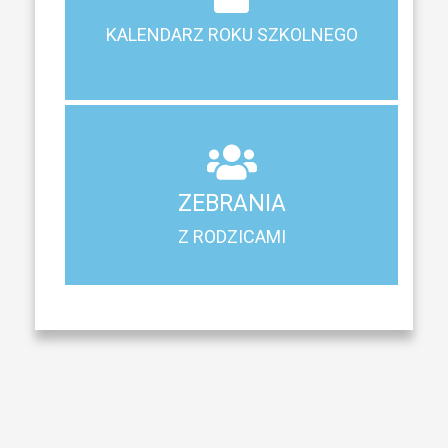
Terminy ferii, matur, zebrań i klasyfikacji
KALENDARZ ROKU SZKOLNEGO
KALENDARZ ROKU SZKOLNEGO
ZEBRANIA
Z RODZICAMI
ZEBRANIA
Harmonogram spotkań i konsultacji z rodzicami
Z RODZICAMI