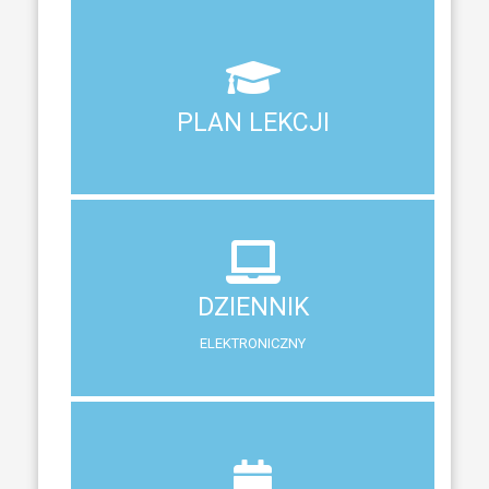
Aktualny plan lekcji wszystkich klas naszego liceum
PLAN LEKCJI
PLAN LEKCJI
DZIENNIK
ELEKTRONICZNY
DZIENNIK
System zewnętrzny do śledzenia postępów w nauce
ELEKTRONICZNY