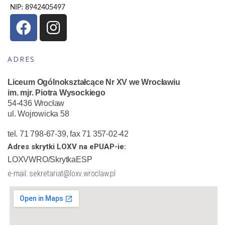
NIP: 8942405497
ADRES
Liceum Ogólnokształcące Nr XV we Wrocławiu
im. mjr. Piotra Wysockiego
54-436 Wrocław
ul. Wojrowicka 58
tel. 71 798-67-39, fax 71 357-02-42
Adres skrytki LOXV na ePUAP-ie:
LOXVWRO/SkrytkaESP
e-mail: sekretariat@loxv.wroclaw.pl