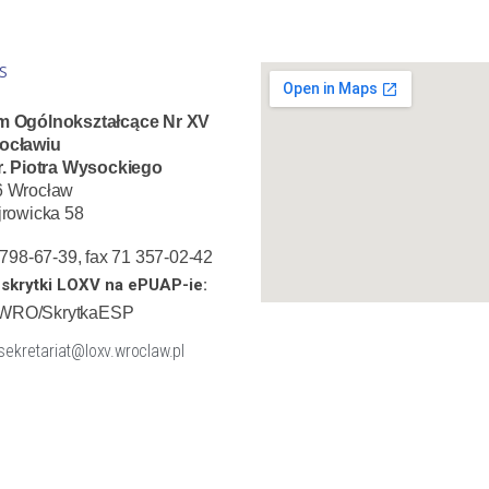
S
m Ogólnokształcące Nr XV
ocławiu
r. Piotra Wysockiego
6 Wrocław
jrowicka 58
1 798-67-39, fax 71 357-02-42
skrytki LOXV na ePUAP-ie:
WRO/SkrytkaESP
 sekretariat@loxv.wroclaw.pl