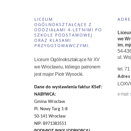
LICEUM
ADRE
OGÓLNOKSZTAŁCĄCE Z
ODDZIAŁAMI 4-LETNIMI PO
Liceu
SZKOLE PODSTAWOWEJ
we Wr
ORAZ KLASAMI
im. mj
PRZYGOTOWAWCZYMI.
54-43
ul. Wo
Liceum Ogólnokształcące Nr XV
we Wrocławiu, którego patronem
tel. 7
jest major Piotr Wysocki.
Adres 
LOXV
Dane do wystawienia faktur KSeF:
e-mail:
NABYWCA:
Gmina Wrocław
Pl. Nowy Targ 1-8
50-141 Wrocław
NIP: 8971383551