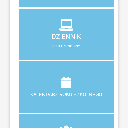
DZIENNIK
ELEKTRONICZNY
DZIENNIK
System zewnętrzny do śledzenia postępów w nauce
ELEKTRONICZNY
Terminy ferii, matur, zebrań i klasyfikacji
KALENDARZ ROKU SZKOLNEGO
KALENDARZ ROKU SZKOLNEGO
ZEBRANIA