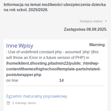
Informacja na temat możliwości ubezpieczenia dziecka
na rok szkol. 2025/2026.
Następny artykuł
Zastępstwa 08.09.2025.
Inne Wpisy
Warning
: Use of undefined constant php - assumed 'php' (this
will throw an Error in a future version of PHP) in
/home/klient.dhosting.pl/admin22/public_html/wp-
content/themes/highschool/template-parts/related-
posts/wrapper.php
on line
14
Egzamin maturalny poprawkowy
1 miesiąc temu