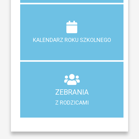
Terminy ferii, matur, zebrań i klasyfikacji
KALENDARZ ROKU SZKOLNEGO
KALENDARZ ROKU SZKOLNEGO
ZEBRANIA
Z RODZICAMI
ZEBRANIA
Harmonogram spotkań i konsultacji z rodzicami
Z RODZICAMI