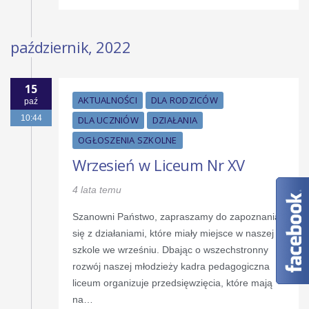
październik, 2022
15
AKTUALNOŚCI
DLA RODZICÓW
paź
10:44
DLA UCZNIÓW
DZIAŁANIA
OGŁOSZENIA SZKOLNE
Wrzesień w Liceum Nr XV
4 lata temu
Szanowni Państwo, zapraszamy do zapoznania
się z działaniami, które miały miejsce w naszej
szkole we wrześniu. Dbając o wszechstronny
rozwój naszej młodzieży kadra pedagogiczna
liceum organizuje przedsięwzięcia, które mają
na…