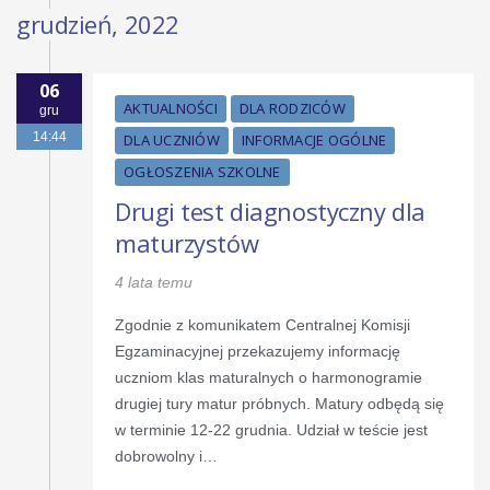
grudzień, 2022
06
AKTUALNOŚCI
DLA RODZICÓW
gru
14:44
DLA UCZNIÓW
INFORMACJE OGÓLNE
OGŁOSZENIA SZKOLNE
Drugi test diagnostyczny dla
maturzystów
4 lata temu
Zgodnie z komunikatem Centralnej Komisji
Egzaminacyjnej przekazujemy informację
uczniom klas maturalnych o harmonogramie
drugiej tury matur próbnych. Matury odbędą się
w terminie 12-22 grudnia. Udział w teście jest
dobrowolny i…