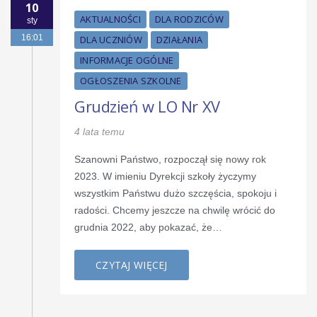
10
AKTUALNOŚCI
DLA RODZICÓW
sty
16:01
DLA UCZNIÓW
DZIAŁANIA
INFORMACJE OGÓLNE
OGŁOSZENIA SZKOLNE
Grudzień w LO Nr XV
4 lata temu
Szanowni Państwo, rozpoczął się nowy rok
2023. W imieniu Dyrekcji szkoły życzymy
wszystkim Państwu dużo szczęścia, spokoju i
radości. Chcemy jeszcze na chwilę wrócić do
grudnia 2022, aby pokazać, że…
CZYTAJ WIĘCEJ