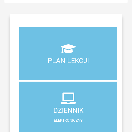
Aktualny plan lekcji wszystkich klas naszego liceum
PLAN LEKCJI
PLAN LEKCJI
DZIENNIK
ELEKTRONICZNY
DZIENNIK
System zewnętrzny do śledzenia postępów w nauce
ELEKTRONICZNY