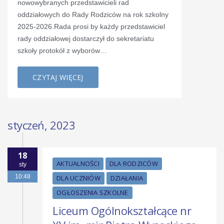
nowowybranych przedstawicieli rad
oddziałowych do Rady Rodziców na rok szkolny
2025-2026.Rada prosi by każdy przedstawiciel
rady oddziałowej dostarczył do sekretariatu
szkoły protokół z wyborów…
CZYTAJ WIĘCEJ
styczeń, 2023
18
AKTUALNOŚCI
DLA RODZICÓW
sty
10:48
DLA UCZNIÓW
DZIAŁANIA
OGŁOSZENIA SZKOLNE
Liceum Ogólnokształcące nr