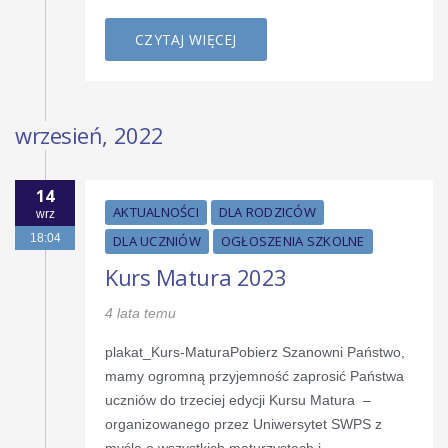
CZYTAJ WIĘCEJ
wrzesień, 2022
14
AKTUALNOŚCI
DLA RODZICÓW
wrz
18:04
DLA UCZNIÓW
OGŁOSZENIA SZKOLNE
Kurs Matura 2023
4 lata temu
plakat_Kurs-MaturaPobierz Szanowni Państwo,
mamy ogromną przyjemność zaprosić Państwa
uczniów do trzeciej edycji Kursu Matura –
organizowanego przez Uniwersytet SWPS z
myślą o wszystkich maturzystach i