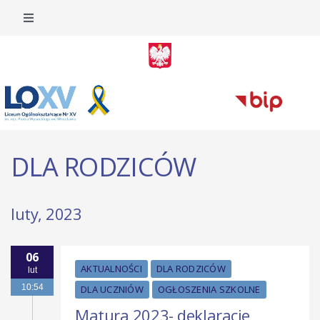
DLA RODZICÓW
luty, 2023
06
AKTUALNOŚCI
DLA RODZICÓW
lut
10:54
DLA UCZNIÓW
OGŁOSZENIA SZKOLNE
Matura 2023- deklaracje