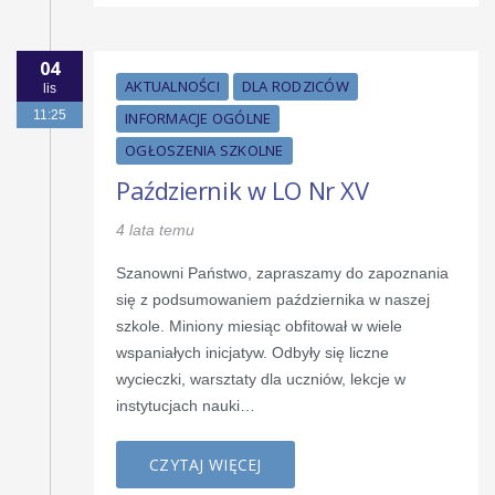
04
AKTUALNOŚCI
DLA RODZICÓW
lis
11:25
INFORMACJE OGÓLNE
OGŁOSZENIA SZKOLNE
Październik w LO Nr XV
4 lata temu
Szanowni Państwo, zapraszamy do zapoznania
się z podsumowaniem października w naszej
szkole. Miniony miesiąc obfitował w wiele
wspaniałych inicjatyw. Odbyły się liczne
wycieczki, warsztaty dla uczniów, lekcje w
instytucjach nauki…
CZYTAJ WIĘCEJ