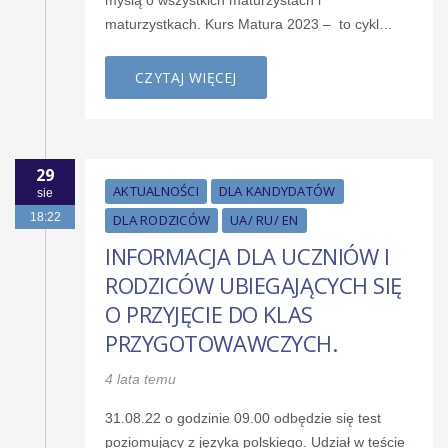
maturzystkach. Kurs Matura 2023 – to cykl…
CZYTAJ WIĘCEJ
29
AKTUALNOŚCI
DLA KANDYDATÓW
sie
18:22
DLA RODZICÓW
UA/ RU/ EN
INFORMACJA DLA UCZNIÓW I
RODZICÓW UBIEGAJĄCYCH SIĘ
O PRZYJĘCIE DO KLAS
PRZYGOTOWAWCZYCH.
4 lata temu
31.08.22 o godzinie 09.00 odbędzie się test
poziomujący z języka polskiego. Udział w teście