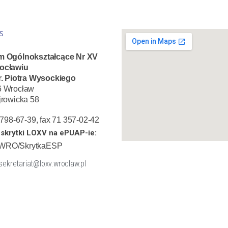
S
m Ogólnokształcące Nr XV
ocławiu
r. Piotra Wysockiego
6 Wrocław
jrowicka 58
1 798-67-39, fax 71 357-02-42
skrytki LOXV na ePUAP-ie:
WRO/SkrytkaESP
 sekretariat@loxv.wroclaw.pl