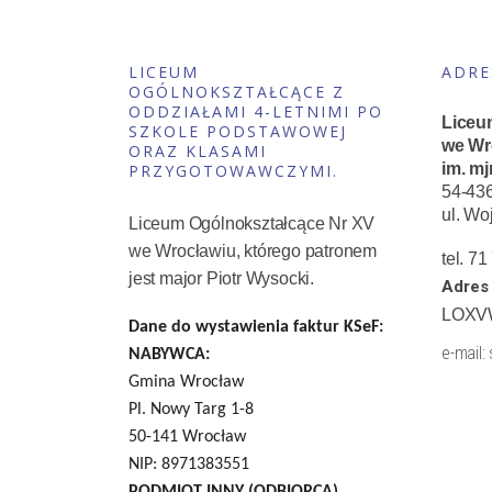
LICEUM
ADRE
OGÓLNOKSZTAŁCĄCE Z
ODDZIAŁAMI 4-LETNIMI PO
Liceu
SZKOLE PODSTAWOWEJ
we Wr
ORAZ KLASAMI
im. mj
PRZYGOTOWAWCZYMI.
54-43
ul. Wo
Liceum Ogólnokształcące Nr XV
we Wrocławiu, którego patronem
tel. 7
jest major Piotr Wysocki.
Adres 
LOXV
Dane do wystawienia faktur KSeF:
e-mail:
NABYWCA:
Gmina Wrocław
Pl. Nowy Targ 1-8
50-141 Wrocław
NIP: 8971383551