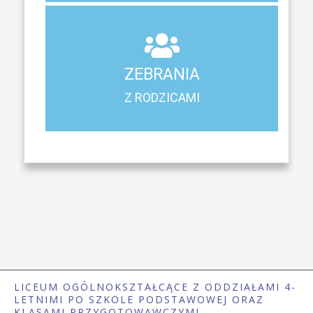
ZEBRANIA
Z RODZICAMI
ZEBRANIA
Harmonogram spotkań i konsultacji z rodzicami
Z RODZICAMI
LICEUM OGÓLNOKSZTAŁCĄCE Z ODDZIAŁAMI 4-
LETNIMI PO SZKOLE PODSTAWOWEJ ORAZ
KLASAMI PRZYGOTOWAWCZYMI.