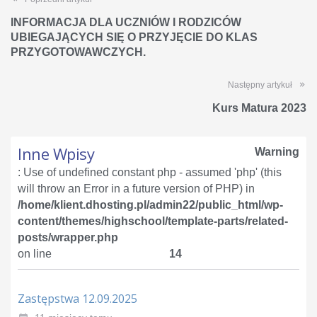
INFORMACJA DLA UCZNIÓW I RODZICÓW
UBIEGAJĄCYCH SIĘ O PRZYJĘCIE DO KLAS
PRZYGOTOWAWCZYCH.
Następny artykuł
Kurs Matura 2023
Inne Wpisy
Warning
: Use of undefined constant php - assumed 'php' (this
will throw an Error in a future version of PHP) in
/home/klient.dhosting.pl/admin22/public_html/wp-
content/themes/highschool/template-parts/related-
posts/wrapper.php
on line
14
Zastępstwa 12.09.2025