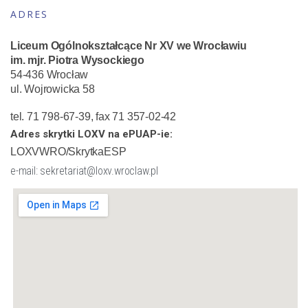
ADRES
Liceum Ogólnokształcące Nr XV we Wrocławiu
im. mjr. Piotra Wysockiego
54-436 Wrocław
ul. Wojrowicka 58
tel. 71 798-67-39, fax 71 357-02-42
Adres skrytki LOXV na ePUAP-ie:
LOXVWRO/SkrytkaESP
e-mail: sekretariat@loxv.wroclaw.pl