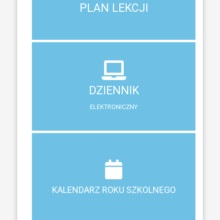
PLAN LEKCJI
PLAN LEKCJI
DZIENNIK
ELEKTRONICZNY
DZIENNIK
System zewnętrzny do śledzenia postępów w nauce
ELEKTRONICZNY
Terminy ferii, matur, zebrań i klasyfikacji
KALENDARZ ROKU SZKOLNEGO
KALENDARZ ROKU SZKOLNEGO