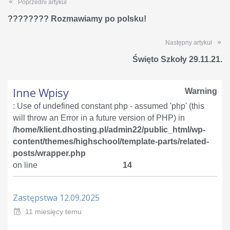
Poprzedni artykuł
???????? Rozmawiamy po polsku!
Następny artykuł
Święto Szkoły 29.11.21.
Inne Wpisy
Warning
: Use of undefined constant php - assumed 'php' (this
will throw an Error in a future version of PHP) in
/home/klient.dhosting.pl/admin22/public_html/wp-
content/themes/highschool/template-parts/related-
posts/wrapper.php
on line
14
Zastępstwa 12.09.2025
11 miesięcy temu