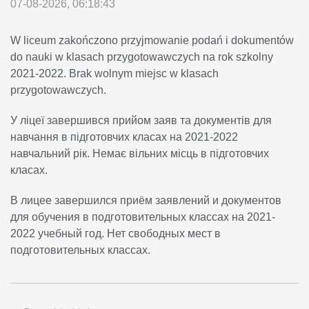
07-08-2026, 06:18:43
W liceum zakończono przyjmowanie podań i dokumentów
do nauki w klasach przygotowawczych na rok szkolny
2021-2022. Brak wolnym miejsc w klasach
przygotowawczych.
У ліцеї завершився прийом заяв та документів для
навчання в підготовчих класах на 2021-2022
навчальний рік. Немає вільних місць в підготовчих
класах.
В лицее завершился приём заявлений и документов
для обучения в подготовительных классах на 2021-
2022 учебный год. Нет свободных мест в
подготовительных классах.