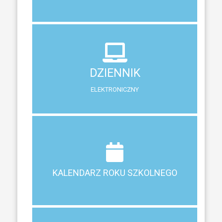
DZIENNIK
ELEKTRONICZNY
DZIENNIK
System zewnętrzny do śledzenia postępów w nauce
ELEKTRONICZNY
Terminy ferii, matur, zebrań i klasyfikacji
KALENDARZ ROKU SZKOLNEGO
KALENDARZ ROKU SZKOLNEGO