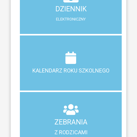
DZIENNIK
System zewnętrzny do śledzenia postępów w nauce
ELEKTRONICZNY
Terminy ferii, matur, zebrań i klasyfikacji
KALENDARZ ROKU SZKOLNEGO
KALENDARZ ROKU SZKOLNEGO
ZEBRANIA
Z RODZICAMI
ZEBRANIA
Harmonogram spotkań i konsultacji z rodzicami
Z RODZICAMI