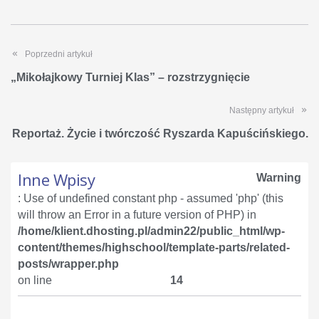
Poprzedni artykuł
„Mikołajkowy Turniej Klas” – rozstrzygnięcie
Następny artykuł
Reportaż. Życie i twórczość Ryszarda Kapuścińskiego.
Inne Wpisy
Warning
: Use of undefined constant php - assumed 'php' (this
will throw an Error in a future version of PHP) in
/home/klient.dhosting.pl/admin22/public_html/wp-
content/themes/highschool/template-parts/related-
posts/wrapper.php
on line
14