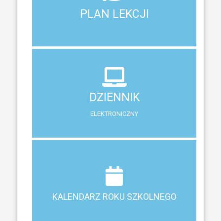
Aktualny plan lekcji wszystkich klas naszego liceum
PLAN LEKCJI
PLAN LEKCJI
DZIENNIK
ELEKTRONICZNY
DZIENNIK
System zewnętrzny do śledzenia postępów w nauce
ELEKTRONICZNY
Terminy ferii, matur, zebrań i klasyfikacji
KALENDARZ ROKU SZKOLNEGO
KALENDARZ ROKU SZKOLNEGO