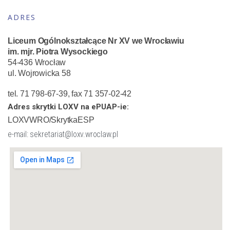
ADRES
Liceum Ogólnokształcące Nr XV we Wrocławiu
im. mjr. Piotra Wysockiego
54-436 Wrocław
ul. Wojrowicka 58
tel. 71 798-67-39, fax 71 357-02-42
Adres skrytki LOXV na ePUAP-ie:
LOXVWRO/SkrytkaESP
e-mail: sekretariat@loxv.wroclaw.pl