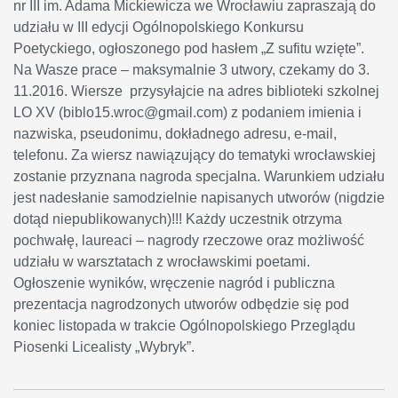
nr III im. Adama Mickiewicza we Wrocławiu zapraszają do
udziału w III edycji Ogólnopolskiego Konkursu
Poetyckiego, ogłoszonego pod hasłem „Z sufitu wzięte”.
Na Wasze prace – maksymalnie 3 utwory, czekamy do 3.
11.2016. Wiersze przysyłajcie na adres biblioteki szkolnej
LO XV (biblo15.wroc@gmail.com) z podaniem imienia i
nazwiska, pseudonimu, dokładnego adresu, e-mail,
telefonu. Za wiersz nawiązujący do tematyki wrocławskiej
zostanie przyznana nagroda specjalna. Warunkiem udziału
jest nadesłanie samodzielnie napisanych utworów (nigdzie
dotąd niepublikowanych)!!! Każdy uczestnik otrzyma
pochwałę, laureaci – nagrody rzeczowe oraz możliwość
udziału w warsztatach z wrocławskimi poetami.
Ogłoszenie wyników, wręczenie nagród i publiczna
prezentacja nagrodzonych utworów odbędzie się pod
koniec listopada w trakcie Ogólnopolskiego Przeglądu
Piosenki Licealisty „Wybryk”.