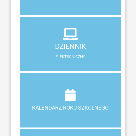
DZIENNIK
ELEKTRONICZNY
DZIENNIK
System zewnętrzny do śledzenia postępów w nauce
ELEKTRONICZNY
Terminy ferii, matur, zebrań i klasyfikacji
KALENDARZ ROKU SZKOLNEGO
KALENDARZ ROKU SZKOLNEGO