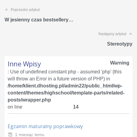
Poprzedni artykuł
W jesienny czas bestsellery…
Następny artykuł
Stereotypy
Inne Wpisy
Warning
: Use of undefined constant php - assumed 'php' (this
will throw an Error in a future version of PHP) in
/home/klient.dhosting.pl/admin22/public_html/wp-
content/themes/highschool/template-parts/related-
posts/wrapper.php
on line
14
Egzamin maturalny poprawkowy
1 miesiąc temu