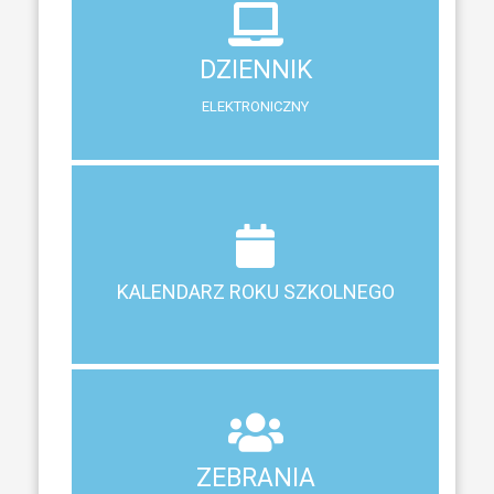
ELEKTRONICZNY
DZIENNIK
System zewnętrzny do śledzenia postępów w nauce
ELEKTRONICZNY
Terminy ferii, matur, zebrań i klasyfikacji
KALENDARZ ROKU SZKOLNEGO
KALENDARZ ROKU SZKOLNEGO
ZEBRANIA
Z RODZICAMI
ZEBRANIA
Harmonogram spotkań i konsultacji z rodzicami