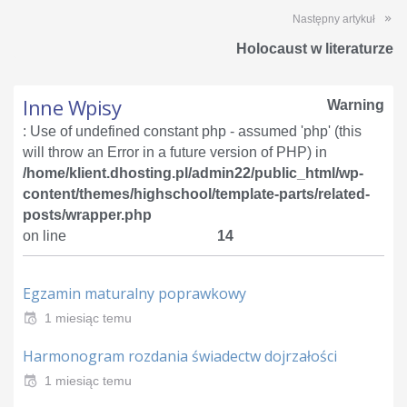
Następny artykuł
Holocaust w literaturze
Inne Wpisy
Warning
: Use of undefined constant php - assumed 'php' (this
will throw an Error in a future version of PHP) in
/home/klient.dhosting.pl/admin22/public_html/wp-
content/themes/highschool/template-parts/related-
posts/wrapper.php
on line
14
Egzamin maturalny poprawkowy
1 miesiąc temu
Harmonogram rozdania świadectw dojrzałości
1 miesiąc temu