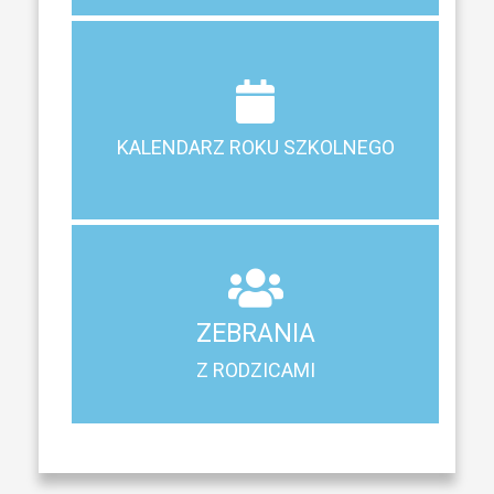
Terminy ferii, matur, zebrań i klasyfikacji
KALENDARZ ROKU SZKOLNEGO
KALENDARZ ROKU SZKOLNEGO
ZEBRANIA
Z RODZICAMI
ZEBRANIA
Harmonogram spotkań i konsultacji z rodzicami
Z RODZICAMI