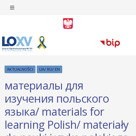
AKTUALNOŚCI
UA/ RU/ EN
материалы для
изучения польского
языка/ materials for
learning Polish/ materiały