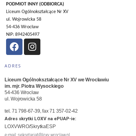
PODMIOT INNY (ODBIORCA)
Liceum Ogólnokształcące Nr XV
ul. Wojrowicka 58
54-436 Wrocław
NIP: 8942405497
ADRES
Liceum Ogólnokształcące Nr XV we Wrocławiu
im. mjr. Piotra Wysockiego
54-436 Wrocław
ul. Wojrowicka 58
tel. 71 798-67-39, fax 71 357-02-42
Adres skrytki LOXV na ePUAP-ie:
LOXVWRO/SkrytkaESP
e-mail: sekretariat@loxv.wroclaw.pl