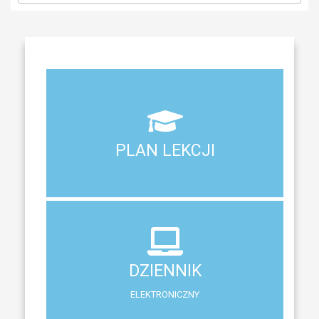
Aktualny plan lekcji wszystkich klas naszego liceum
PLAN LEKCJI
PLAN LEKCJI
DZIENNIK
ELEKTRONICZNY
DZIENNIK
System zewnętrzny do śledzenia postępów w nauce
ELEKTRONICZNY