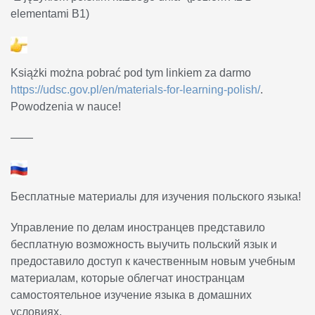
elementami B1)
Książki można pobrać pod tym linkiem za darmo
https://udsc.gov.pl/en/materials-for-learning-polish/
.
Powodzenia w nauce!
——
Бесплатные материалы для изучения польского языка!
Управление по делам иностранцев представило
бесплатную возможность выучить польский язык и
предоставило доступ к качественным новым учебным
материалам, которые облегчат иностранцам
самостоятельное изучение языка в домашних
условиях.