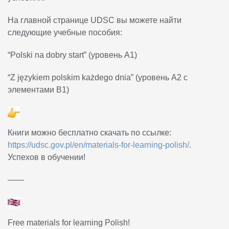
На главной странице UDSC вы можете найти
следующие учебные пособия:
“Polski na dobry start” (уровень A1)
“Z językiem polskim każdego dnia” (уровень A2 с
элементами B1)
Книги можно бесплатно скачать по ссылке:
https://udsc.gov.pl/en/materials-for-learning-polish/
.
Успехов в обучении!
——
Free materials for learning Polish!