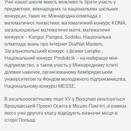
Учні нашої школи мають можливість брати участь у
предметних, міжнародних та національних шкільних
конкурсах, таких як: Міжнародна олімпіада з
математичної лінгвістики, математичний конкурс KOMA,
загальношкільні математичні матчі, математичні
конкурси – Kangur, Pangea, Sudoku, Національна
олімпіада знань про Інтернет DialNet Masters,
Загальнопольський конкурс з фізики Lwiątko ,
Національний конкурс Produkcik – на найкраще міні-
підприємство, а також участь у Міжнародному іспиті
ділових навичок, організованому Кембриджським
університетом та Фондом молодіжного підприємництва,
Національному конкурсі MESSE.
В загальноосвітньому ліцеї XV у Вроцлаві реалізується
Вроцлавський Проект Освіта в Місцяx Пам’яті, в рамках
якого учні другого класу відвідують визначні місця в
історії Польщі.