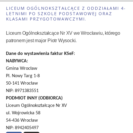
LICEUM OGÓLNOKSZTAŁCĄCE Z ODDZIAŁAMI 4-
LETNIMI PO SZKOLE PODSTAWOWEJ ORAZ
KLASAMI PRZYGOTOWAWCZYMI.
Liceum Ogólnokształcące Nr XV we Wrocławiu, którego
patronem jest major Piotr Wysocki.
Dane do wystawienia faktur KSeF:
NABYWCA:
Gmina Wrocław
Pl. Nowy Targ 1-8
50-141 Wrocław
NIP: 8971383551
PODMIOT INNY (ODBIORCA)
Liceum Ogólnokształcące Nr XV
ul. Wojrowicka 58
54-436 Wrocław
NIP: 8942405497