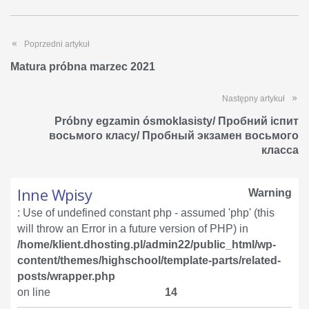
Poprzedni artykuł
Matura próbna marzec 2021
Następny artykuł
Próbny egzamin ósmoklasisty/ Пробний іспит
восьмого класу/ Пробный экзамен восьмого
класса
Inne Wpisy
Warning
: Use of undefined constant php - assumed 'php' (this
will throw an Error in a future version of PHP) in
/home/klient.dhosting.pl/admin22/public_html/wp-
content/themes/highschool/template-parts/related-
posts/wrapper.php
on line
14