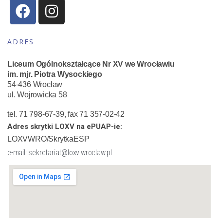
ADRES
Liceum Ogólnokształcące Nr XV we Wrocławiu
im. mjr. Piotra Wysockiego
54-436 Wrocław
ul. Wojrowicka 58
tel. 71 798-67-39, fax 71 357-02-42
Adres skrytki LOXV na ePUAP-ie:
LOXVWRO/SkrytkaESP
e-mail: sekretariat@loxv.wroclaw.pl