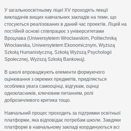
У загальноосвітньому ліцеї XV проходять лекції
викладачів вищих навчальних закладів на теми, що
стосуються реалізованих в даний час проектів. Ліцей на
постійній основі співпрацює з університетами
Вроцлава (Uniwersytetem Wrocławskim, Politechniką
Wrocławska, Uniwersytetem Ekonomicznym, Wyższą
Szkołą Humanistyczną, Szkołą Wyższą Psychologii
Społecznej, Wyższą Szkołą Bankową).
В школі впроваджують елементи формуючого
оцінювання з окремих предметів, приділяється
особлива увага самооцінці, відгукам, оцінці
однокласників, ключовим питанням, ролі
доброзичливого критика тощо.
Навчальний процес проходить за підтримки освітньої
платформи, яка відповідає потребам школи. Завдяки
платформі в навчальному закладі координуються всі