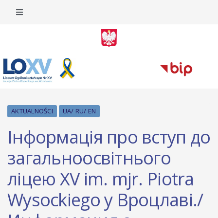
AKTUALNOŚCI
UA/ RU/ EN
Інформація про вступ до
загальноосвітнього
ліцею XV im. mjr. Piotra
Wysockiego у Вроцлаві./