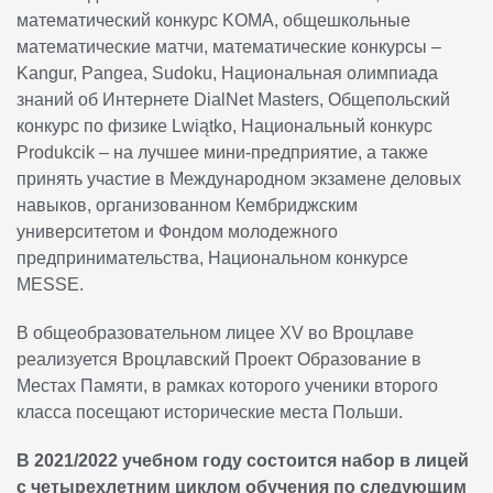
математический конкурс KOMA, общешкольные
математические матчи, математические конкурсы –
Kangur, Pangea, Sudoku, Национальная олимпиада
знаний об Интернете DialNet Masters, Общепольский
конкурс по физике Lwiątko, Национальный конкурс
Produkcik – на лучшее мини-предприятие, а также
принять участие в Международном экзамене деловых
навыков, организованном Кембриджским
университетом и Фондом молодежного
предпринимательства, Национальном конкурсе
MESSE.
В общеобразовательном лицее XV во Вроцлаве
реализуется Вроцлавский Проект Образование в
Местах Памяти, в рамках которого ученики второго
класса посещают исторические места Польши.
В 2021/2022 учебном году состоится набор в лицей
с четырехлетним циклом обучения по следующим