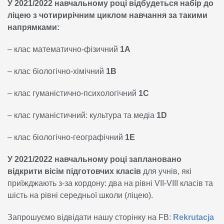
У 2021/2022 навчальному році відбудеться набір до
ліцею з чотирирічним циклом навчання за такими
напрямками:
– клас математично-фізичний
1А
– клас біологічно-хімічний
1В
– клас гуманістично-психологічний
1С
– клас гуманістичний: культура та медіа
1D
– клас біологічно-географічний
1Е
У
2021/2022 навчальному році заплановано
відкрити вісім підготовчих класів
для учнів, які
приїжджають з-за кордону: два на рівні VII-VIII класів та
шість на рівні середньої школи (ліцею).
Запрошуємо відвідати нашу сторінку на FB:
Rekrutacja