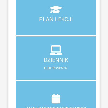
Aktualny plan lekcji wszystkich klas naszego liceum
PLAN LEKCJI
PLAN LEKCJI
DZIENNIK
ELEKTRONICZNY
DZIENNIK
System zewnętrzny do śledzenia postępów w nauce
ELEKTRONICZNY
Terminy ferii, matur, zebrań i klasyfikacji